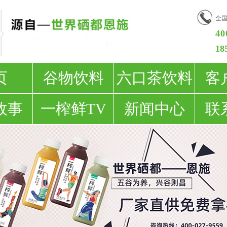
全
40
18
页
谷物饮料
六口茶饮料
客
故事
一榨鲜TV
新闻中心
联