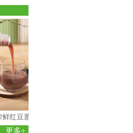
鲜红豆薏米汁【300g】
更多+