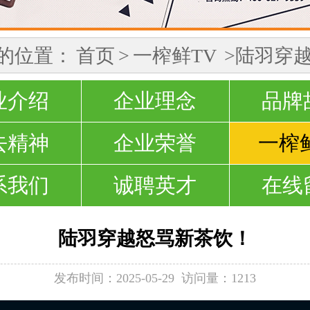
的位置：
首页
>
一榨鲜TV
>陆羽穿越怒骂
业介绍
企业理念
品牌
去精神
企业荣誉
一榨
系我们
诚聘英才
在线
陆羽穿越怒骂新茶饮！
发布时间：2025-05-29
访问量：1213