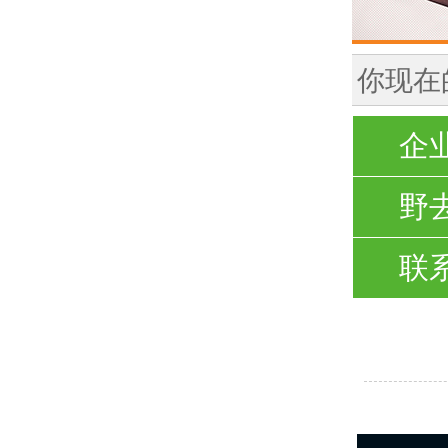
你现在
企
野
联