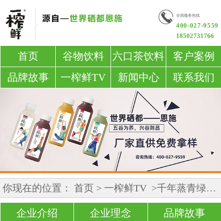
全国服务热线
400-027-9559
18502731766
首页
谷物饮料
六口茶饮料
客户案例
品牌故事
一榨鲜TV
新闻中心
联系我们
你现在的位置：
首页
>
一榨鲜TV
>千年蒸青绿茶的传承与创新:恩施玉露
企业介绍
企业理念
品牌故事