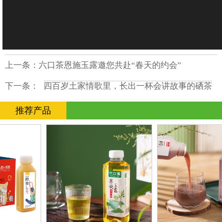
上一条：
六口茶恩施玉露邀您共赴“春天的约会”
下一条：
四百岁土家情歌里，长出一杯会讲故事的硒茶
推荐产品