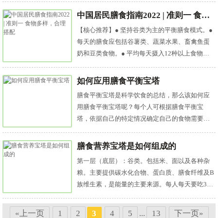
中国居民膳食指南2022 | 准则一 食物多样，合理搭配
【核心推荐】● 坚持谷类为主的平衡膳食模式。●
每天的膳食应包括谷薯类、蔬菜水果、畜禽鱼蛋
奶和豆类食物。● 平均每天摄入12种以上食物，
每周25种以上，合...
如何应用膳食平衡宝塔
膳食平衡宝塔是科学饮食的总结，那么该如何应
用膳食平衡宝塔呢？每个人可根据膳食平衡宝
塔，依据自己的特定情况确定自己的食物需要
量，比如从事轻微体力劳动的成年男子，如...
膳食营养宝塔是如何组成的
第一层（底层）：谷类。包括米、面以及各种杂
粮。主要提供碳水化合物、蛋白质、膳食纤维及B
族维生素，是能量的主要来源。每人每天要吃300
～500克。第二层：蔬菜和水...
«上一页
1
2
3
4
5
...
13
下一页»