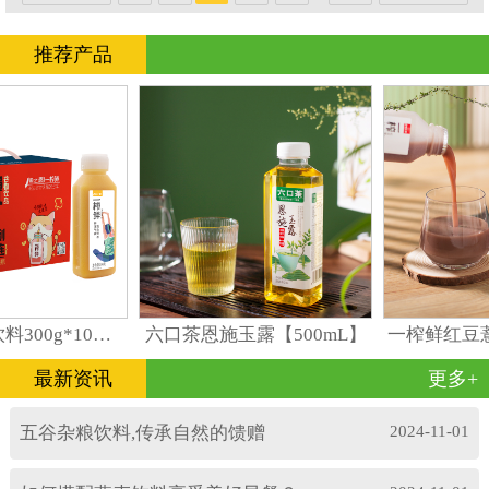
推荐产品
一榨鲜谷物饮料300g*10瓶礼盒装
六口茶恩施玉露【500mL】
一榨鲜红豆薏
最新资讯
更多+
五谷杂粮饮料,传承自然的馈赠
2024-11-01